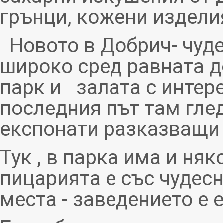
грънци, кожени изделия
Новото в Добрич- чуд
широко сред равната д
парк и залата с интер
последния път там гле
експонати разказващи
Тук , в парка има и ня
пицарията е със чудесн
места - заведението е е