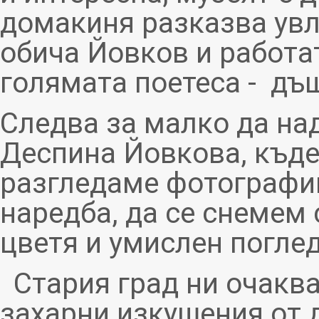
домакиня разказва увл
обича Йовков и работат
голямата поетеса - дъ
Следва за малко да на
Деспина Йовкова, къде
разгледаме фотографии
наредба, да се снемем
цветя и умислен поглед
Стария град ни очаква
захарни изкушения от 