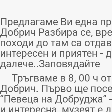
Предлагаме Ви една пр
Добрич Разбира се, вр
походи до там са отдав
интересен и приятен - 
далече..
Заповядайте
Тръгваме в 8, 00 ч о
Добрич. Първо ще пос
“Певеца на Добруджа” 
и интересна, музеят е 