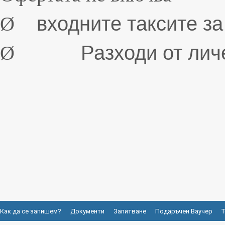
Ø
входните таксите за
Ø
Разходи от личен
Как да се запишем?
Документи
Запитване
Подаръчен Ваучер
Т