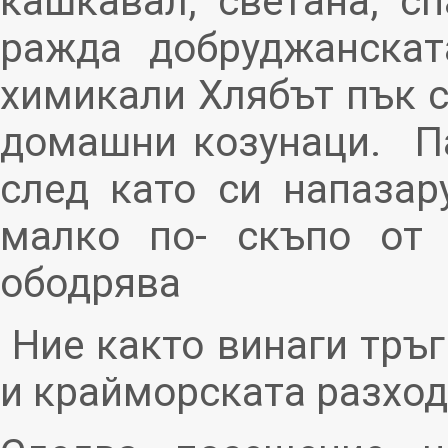
кашкавал, светана, спа
ражда добруджанскат
химикали Хлябът пък с
домашни козунаци. Па
след като си напазар
малко по- скъпо от 
ободрява
Ние както винаги тръгв
и крайморската разход