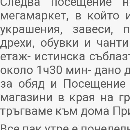
Следва посещение н
мегамаркет, в който 
украшения, завеси, 
дрехи, обувки и чант
етаж- истинска съблаз
около 1ч30 мин- дано 
за обяд и Посещение
магазини в края на 
тръгваме към дома При
Все пак утре е понеделн