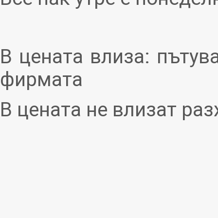
В цената влиза: пътув
фирмата
В цената не влизат раз