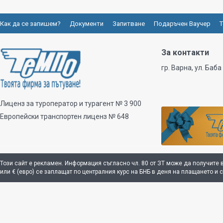
Как да се запишем?
Документи
Запитване
Подаръчен Ваучер
Т
За контакти
гр. Варна, ул. Баба
Лиценз за туроператор и турагент № 3 900
Европейски транспортен лиценз № 648
Този сайт е рекламен. Информация съгласно чл. 80 от ЗТ може да получите 
или € (евро) се заплащат по централния курс на БНБ в деня на плащането и 