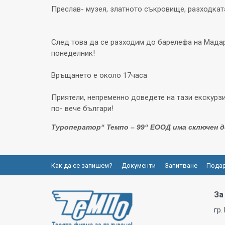
Преслав- музея, златното съкровище, разходкат
След това да се разходим до барелефа на Мадар
понеделник!
Връщането е около 17часа
Приятели, непременно доведете на тази екскурзия
по- вече българи!
Туроператор“
Темпо – 99
“
Е
ООД има сключен до
Как да се запишем?
Документи
Запитване
Подар
За
гр.