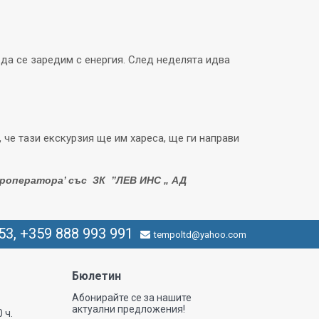
да се заредим с енергия. След неделята идва
 че тази екскурзия ще им хареса, ще ги направи
роператора’ с
ъс
З
К
”
ЛЕВ
ИНС „
АД
53, +359 888 993 991
tempoltd@yahoo.com
Бюлетин
Абонирайте се за нашите
актуални предложения!
0 ч.