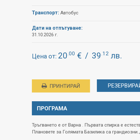
Транспорт:
Автобус
Дати на отпътуване:
31.10.2026 г.
.00
.12
20
€
/
39
лв.
Цена от:
РЕЗЕРВИРА
ПРИНТИРАЙ
ПРОГРАМА
Тръгването е от Варна . Първата спирка е естес
Плановете за Голямата Базилика са грандиозни..