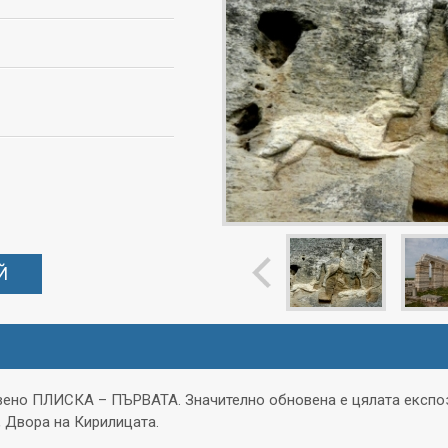
Й
твено ПЛИСКА – ПЪРВАТА. Значително обновена е цялата експоз
, Двора на Кирилицата.