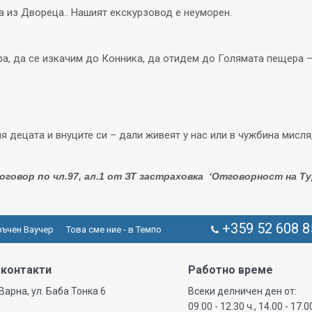
а из Двореца.. Нашият екскурзовод е неуморен.
а, да се изкачим до Конника, да отидем до Голямата пещера –
 децата и внуците си – дали живеят у нас или в чужбина мисля,
говор по чл.97, ал.1 от ЗТ
застраховка
‘Отговорност на Ту
+359 52 608 8
ъчен Ваучер
Това сме ние - в Темпо
 контакти
Работно време
 Варна, ул. Баба Тонка 6
Всеки делничен ден от:
09.00 - 12.30 ч., 14.00 - 17.0