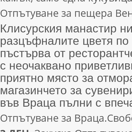
Отпътуване за пещера В
Клисурския манастир н
разцъфналите цветя по 
пъстърва от ресторантче
с неочаквано приветлив
приятно място за отмора
магазинчето за сувенир
във Враца пълни с впеч
Отпътуване за Враца.Сво