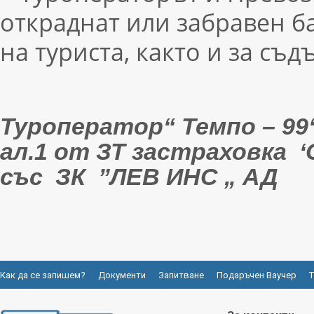
откраднат или забравен б
на туриста, както и за съ
Туроператор“
Темпо – 99
ал.1 от ЗТ
застраховка
‘
с
ъс
З
К
”
ЛЕВ
ИНС „
АД
Как да се запишем?
Документи
Запитване
Подаръчен Ваучер
Т