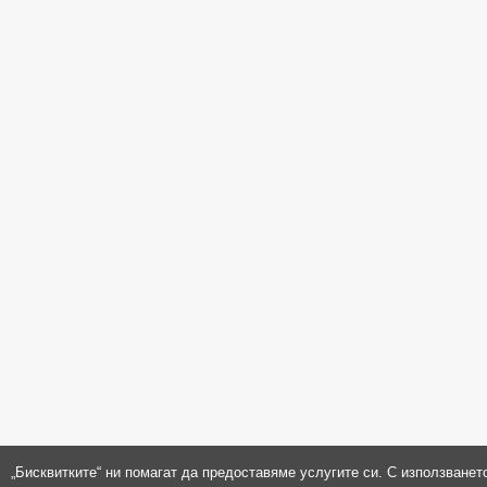
„Бисквитките“ ни помагат да предоставяме услугите си. С използванет