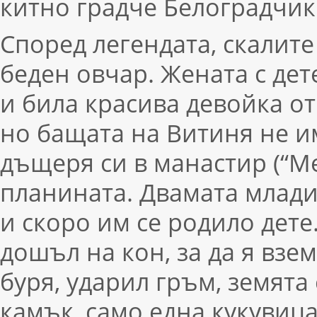
китно градче Белоградчик
Според легендата, скалите
беден овчар. Жената с дет
и била красива девойка от
но бащата на Витиня не и
дъщеря си в манастир (“Ме
планината. Двамата млади
и скоро им се родило дет
дошъл на кон, за да я взем
буря, ударил гръм, земята
камък, само една кукувица