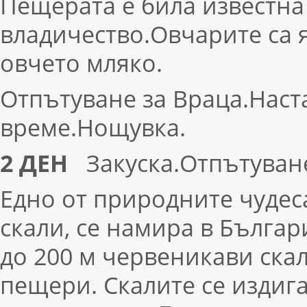
Пещерата е била известна
владичество.Овчарите са я
овчето мляко.
Отпътуване за Враца.Наст
време.Нощувка.
2 ДЕН
Закуска.Отпътуван
Едно от природните чудес
скали, се намира в Българ
до 200 м червеникави ска
пещери. Скалите се издиг