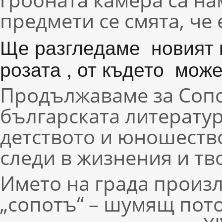
предмети се смята, че
Ще разгледаме новият 
розата , от където мож
Продължаваме за Сопо
българската литератур
детството и юношество
следи в жизнения и тв
Името на града произл
„сопотъ“ – шумящ пото