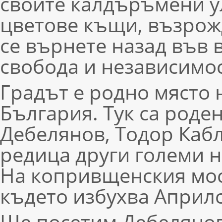
своите калдъръмени ул
цветове къщи, възрож
се върнете назад във в
свобода и независимос
Градът е родно място 
България. Тук са род
Дебелянов, Тодор Каб
редица други големи 
На копривщенския мост
където избухва Априлс
Ще посетим Дебелянов