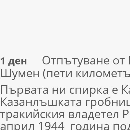
Отпътуване от В
1 ден
Шумен (пети километър
Първата ни спирка е 
Казанлъшката гробниц
тракийския владетел Р
април 1944 година под