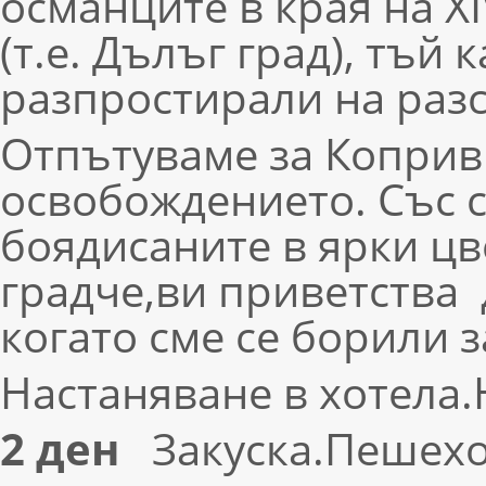
османците в края на X
(т.е. Дълъг град), тъй 
разпростирали на разс
Отпътуваме за Коприв
освобождението. Със 
боядисаните в ярки ц
градче,ви приветства 
когато сме се борили 
Настаняване в хотела
2 ден
Закуска.Пешех