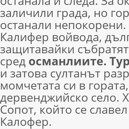
останала и следа. За 
заличили града, но го
останали непокорени. 
Калифер войвода, дълг
защитавайки събратята
сред
османлиите. Ту
и затова султанът раз
момчетата си в гората
дервенджийско село. 
Сопот, който се славел
Калофер.