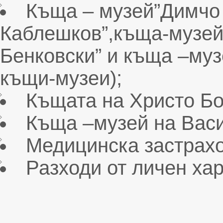
Къща – музей”Димчо 
Каблешков”,къща-музей
Бенковски” и къща –муз
къщи-музеи);
Къщата на Христо Бо
Къща –музей на Вас
Медицинска застрахов
Разходи от личен хар