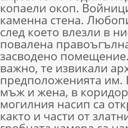
копаели окоп. Войниц
каменна стена. Любопи
след което влезли в н
повалена правоъгълна 
засводено помещение.
важно, те извикали ар
предположенията им. В
мъж и жена, в коридора
могилния насип са от
както и части от златн
гробната камера са н