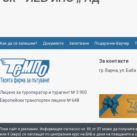
Как да се запишем?
Документи
Запитване
Подаръчен Ваучер
Т
За контакти
гр. Варна, ул. Баба
Лиценз за туроператор и турагент № 3 900
Европейски транспортен лиценз № 648
Този сайт е рекламен. Информация съгласно чл. 80 от ЗТ може да получите 
или € (евро) се заплащат по централния курс на БНБ в деня на плащането и 