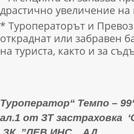
драстично увеличение на 
* Туроператорът и Превозв
откраднат или забравен б
на туриста, както и за съ
Туроператор“
Темпо – 99
ал.1 от ЗТ
застраховка
‘
З
К
”
ЛЕВ
ИНС „
АД