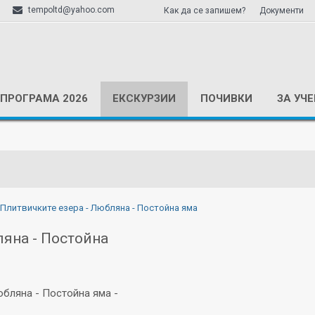
tempoltd@yahoo.com
Как да се запишем?
Документи
ПРОГРАМА 2026
ЕКСКУРЗИИ
ПОЧИВКИ
ЗА УЧ
- Плитвичките езера - Любляна - Постойна яма
ляна - Постойна
юбляна - Постойна яма -