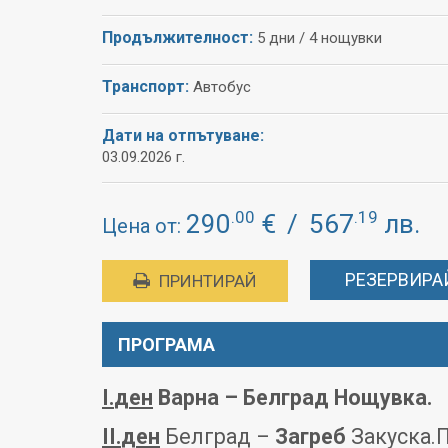
Продължителност:
5 дни / 4 нощувки
Транспорт:
Автобус
Дати на отпътуване:
03.09.2026 г.
.00
.19
290
€
/
567
лв.
Цена от:
РЕЗЕРВИРА
ПРИНТИРАЙ
ПРОГРАМА
I.
ден
Варна – Белград Нощувка.
II.
ден
Белград –
Загреб
Закуска.