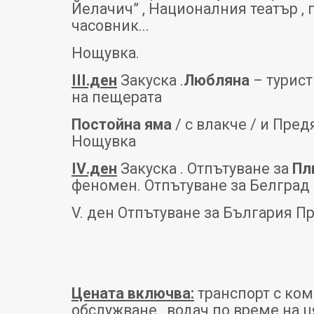
Йелачич” , Националния театър ,
часовник...
Нощувка.
III
.ден
Закуска .
Любляна
– турист
на пещерата
Постойна яма
/ с влакче / и Пре
Нощувка
IV
.ден
Закуска . Отпътуване за
Пл
феномен. Отпътуване за Белград
V. ден Отпътуване за България П
Цената включва:
транспорт с ком
обслужване , водач по време на ц