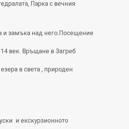
тедралата, Парка с вечния
а и замъка над него.Посещение
 14 век. Връщане в Загреб
езера в света , природен
куски
и екскурзионното