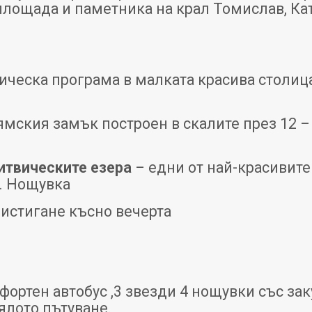
 площада и паметника на крал Томислав, Ка
ическа програма в малката красива столиц
дямския замък построен в скалите през 12 –
итвическите езера
– едни от най-красивите 
 . Нощувка
ристигане късно вечерта
фортен автобус ,3 звезди 4 нощувки със за
ялото пътуване.