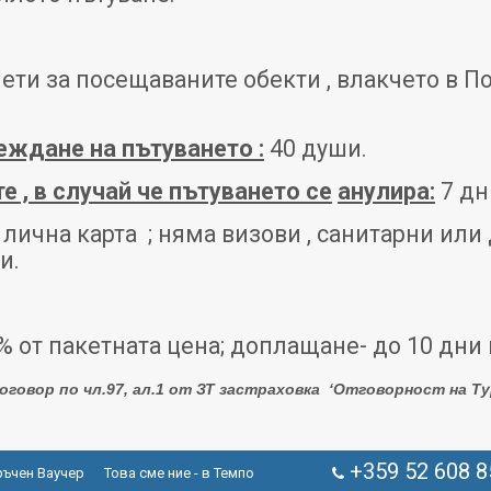
ти за посещаваните обекти , влакчето в Пос
еждане на пътуването :
40 души.
е , в случай че пътуването се
анулира:
7 дн
лична карта ; няма визови , санитарни или
и.
% от пакетната цена; доплащане- до 10 дни
говор по чл.97, ал.1 от ЗТ
застраховка
‘Отговорност на Ту
+359 52 608 8
ъчен Ваучер
Това сме ние - в Темпо