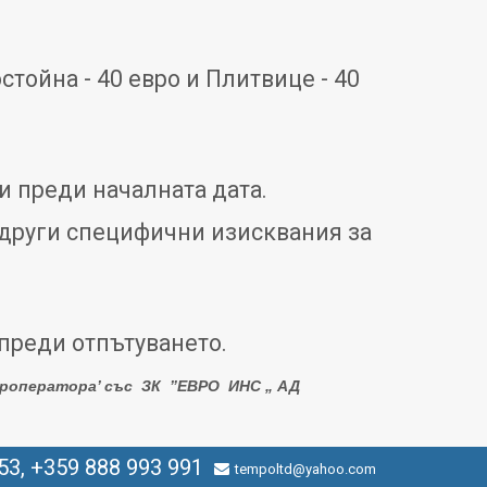
тойна - 40 евро и Плитвице - 40
и преди началната дата.
 други специфични изисквания за
 преди отпътуването.
роператора’ с
ъс
З
К
”ЕВРО
ИНС „
АД
53, +359 888 993 991
tempoltd@yahoo.com