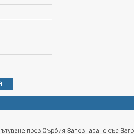
Й
Пътуване през Сърбия.Запознаване със Загр