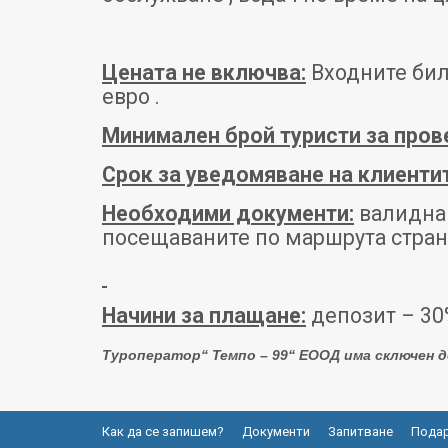
Цената не включва:
Входните биле
евро .
Минимален брой туристи за пров
Срок за уведомяване на клиентит
Необходими документи:
валидна 
посещаваните по маршрута стран
Начини за плащане:
депозит – 30
Туроператор“
Темпо – 99
“
Е
ООД има сключен до
Как да се запишем?
Документи
Запитване
Подар