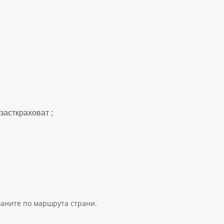
 засткраховат ;
ваните по маршрута страни.