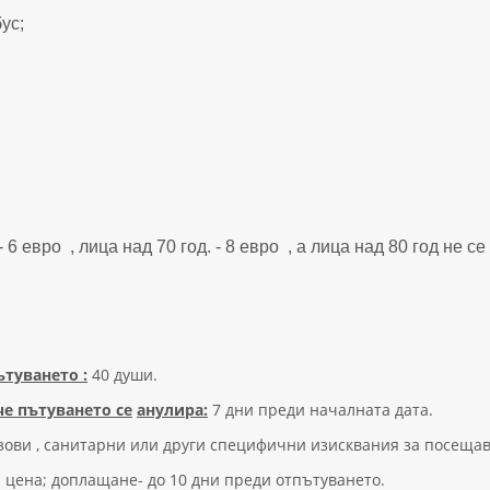
ус;
6 евро , лица над 70 год. - 8 евро , а лица над 80 год не се
туването :
40 души.
че пътуването се
анулира:
7 дни преди началната дата.
зови , санитарни или други специфични изисквания за посеща
а цена; доплащане- до 10 дни преди отпътуването.