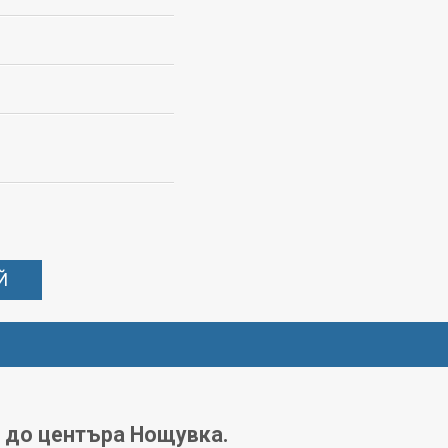
Й
а до центъра Нощувка.