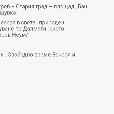
реб – Стария град – площад „Бан
ощувка.
езера в света , природен
уване по Далматинското
тров Неум/
и . Свободно време.Вечеря и