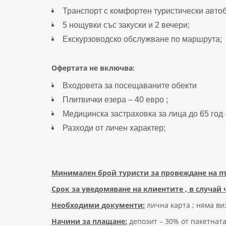
Транспорт с комфортен туристически автоб
5 нощувки със закуски и 2 вечери;
Екскурзоводско обслужване по маршрута;
Офертата не включва:
Входовета за посещаваните обекти
Плитвички езера – 40 евро ;
Медицинска застраховка за лица до 65 год - 
Разходи от личен характер;
Минимален брой туристи за провеждане на пъ
Срок за уведомяване на клиентите , в случай 
Необходими документи:
лична карта ; няма ви
Начини за плащане:
депозит – 30% от пакетнат