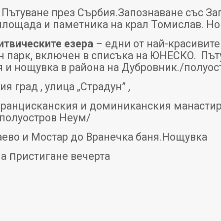
Пътуване през Сърбия.Запознаване със Заг
 площада и паметника на крал Томислав. Н
итвическите езера
– едни от най-красивите 
 парк, включен в списъка на ЮНЕСКО.
Път
 и нощувка в района на Дубровник./полуос
ия град , улица „Страдун” ,
 Францисканския и доминиканския манастир
/полуостров Неум/
аево и Мостар до Вранечка баня.Нощувка
ма
ристигане вечерта
П