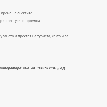
 време на обектите.
 при евентуална промяна
ването и престоя на туриста, както и за
роператора’ с
ъс
З
К
”ЕВРО
ИНС „
АД