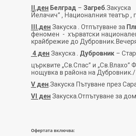
II
.ден
Белград
–
Загреб
.Закуска 
Йелачич” , Националния театър ,
III
.ден
Закуска .
O
тпътуване за
Пл
феномен - хърватски национален
крайбрежие до Дубровник.Вечеря
4 ден
Закуска .
Дубровник
– Стар
църквите „Св.Спас” и „Св.Влахо”
нощувка в района на Дубровник.
V ден
.Закуска Пътуване през Сар
VІ ден
Закуска.Отпътуване за до
Офертата включва: