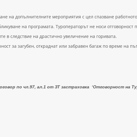
ане на допълнителните мероприятия с цел спазване работното
убликуване на програмата. Туроператорът не носи отговорност
те в следствие на драстично увеличение на горивата.
ост за загубен, откраднат или забравен багаж по време на пъту
говор по чл.97, ал.1 от ЗТ
застраховка
‘Отговорност на Ту