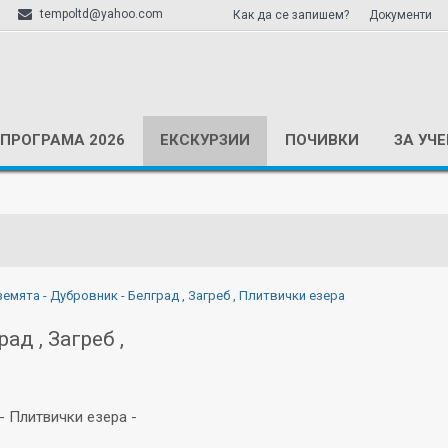
tempoltd@yahoo.com
Как да се запишем?
Документи
ПРОГРАМА 2026
ЕКСКУРЗИИ
ПОЧИВКИ
ЗА УЧ
земята - Дубровник - Белград , Загреб , Плитвички езера
ад , Загреб ,
- Плитвички езера -