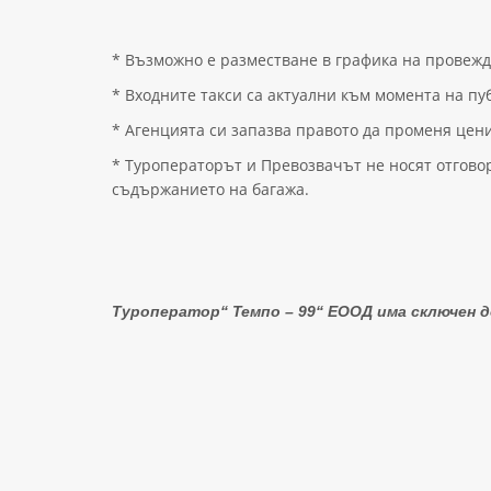
* Възможно е разместване в графика на провежд
* Входните такси са актуални към момента на п
* Агенцията си запазва правото да променя цени
* Туроператорът и Превозвачът не носят отговорн
съдържанието на багажа.
Туроператор“
Темпо – 99
“
Е
ООД има сключен до