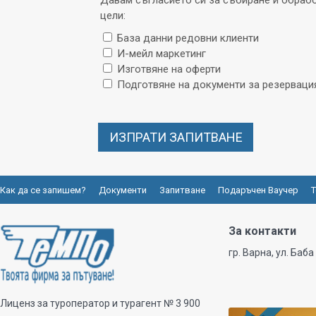
Давам съгласието си за събиране и обрабо
цели:
База данни редовни клиенти
И-мейл маркетинг
Изготвяне на оферти
Подготвяне на документи за резерваци
Как да се запишем?
Документи
Запитване
Подаръчен Ваучер
Т
За контакти
гр. Варна, ул. Баба
Лиценз за туроператор и турагент № 3 900