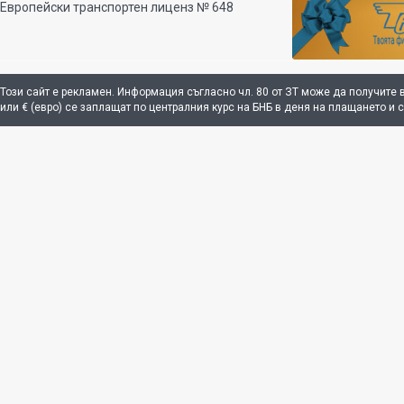
Европейски транспортен лиценз № 648
Този сайт е рекламен. Информация съгласно чл. 80 от ЗТ може да получите 
или € (евро) се заплащат по централния курс на БНБ в деня на плащането и 