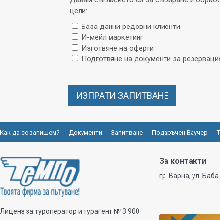
Давам съгласието си за събиране и обрабо
цели:
База данни редовни клиенти
И-мейл маркетинг
Изготвяне на оферти
Подготвяне на документи за резерваци
Как да се запишем?
Документи
Запитване
Подаръчен Ваучер
Т
За контакти
гр. Варна, ул. Баба
Лиценз за туроператор и турагент № 3 900