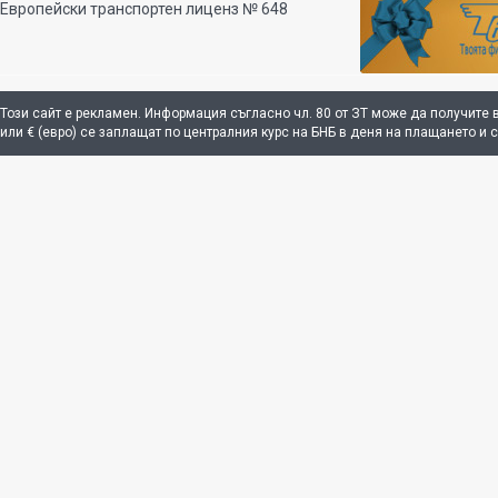
Европейски транспортен лиценз № 648
Този сайт е рекламен. Информация съгласно чл. 80 от ЗТ може да получите 
или € (евро) се заплащат по централния курс на БНБ в деня на плащането и 